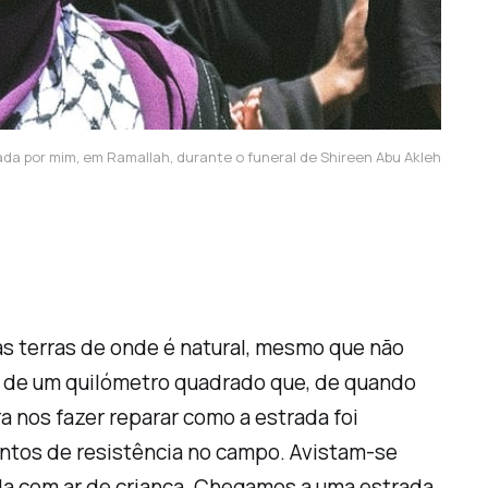
rada por mim, em Ramallah, durante o funeral de Shireen Abu Akleh
as terras de onde é natural, mesmo que não
os de um quilómetro quadrado que, de quando
ra nos fazer reparar como a estrada foi
mentos de resistência no campo. Avistam-se
nda com ar de criança. Chegamos a uma estrada