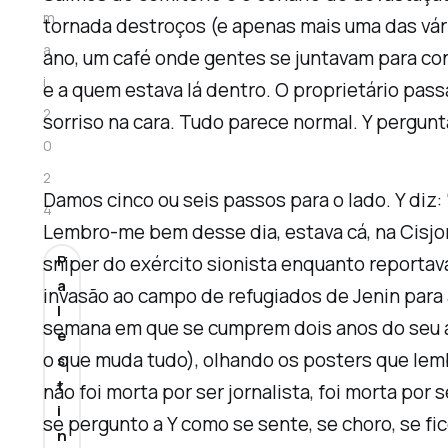
m
tornada destroços (e apenas mais uma das vári
a
ano, um café onde gentes se juntavam para co
i
e a quem estava lá dentro. O proprietário pass
2
sorriso na cara. Tudo parece normal. Y pergu
0
2
Damos cinco ou seis passos para o lado. Y diz:
4
Lembro-me bem desse dia, estava cá, na Cisjor
P
sniper
do exército sionista enquanto reportava
a
invasão ao campo de refugiados de Jenin para 
l
semana em que se cumprem dois anos do seu as
e
o que muda tudo), olhando os
posters
que lemb
s
t
não foi morta por ser jornalista, foi morta por 
i
se pergunto a Y como se sente, se choro, se fi
n