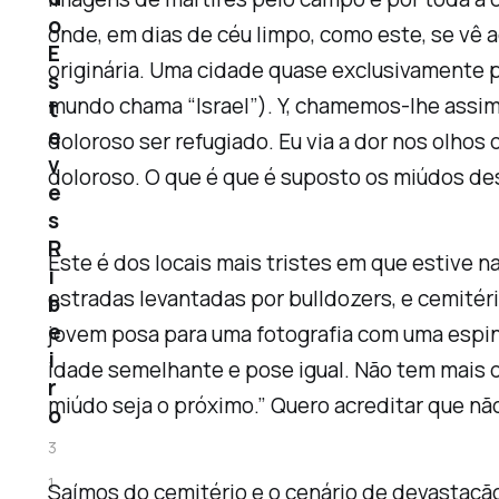
o
onde, em dias de céu limpo, como este, se vê ao
E
originária. Uma cidade quase exclusivamente p
s
mundo chama “Israel”). Y, chamemos-lhe assim,
t
e
doloroso ser refugiado. Eu via a dor nos olhos
v
doloroso. O que é que é suposto os miúdos d
e
s
R
Este é dos locais mais tristes em que estive 
i
estradas levantadas por bulldozers, e cemité
b
e
jovem posa para uma fotografia com uma espin
i
idade semelhante e pose igual. Não tem mais d
r
miúdo seja o próximo.” Quero acreditar que nã
o
3
1
Saímos do cemitério e o cenário de devastaçã