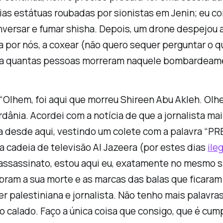
as estátuas roubadas por sionistas em Jenin; eu co
nversar e fumar
shisha
. Depois, um drone despejou 
a por nós, a coxear (não quero sequer perguntar o 
nta quantas pessoas morreram naquele bombardeame
 “Olhem, foi aqui que morreu Shireen Abu Akleh. Olh
dânia. Acordei com a notícia de que a jornalista ma
 desde aqui, vestindo um colete com a palavra “PRE
a cadeia de televisão Al Jazeera (por estes dias
ile
sassinato, estou aqui eu, exatamente no mesmo sít
ram a sua morte e as marcas das balas que ficaram
ser palestiniana e jornalista. Não tenho mais palavra
co calado. Faço a única coisa que consigo, que é cum