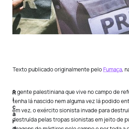
Texto publicado originalmente pelo
Fumaça
, 
A gente palestiniana que vive no campo de ref
R
i
tenha lá nascido nem alguma vez lá podido en
c
em vez, o exército sionista invade para destru
a
destruída pelas tropas sionistas em jeito de 
r
d
imagens de mártires pelo campo e por toda a 