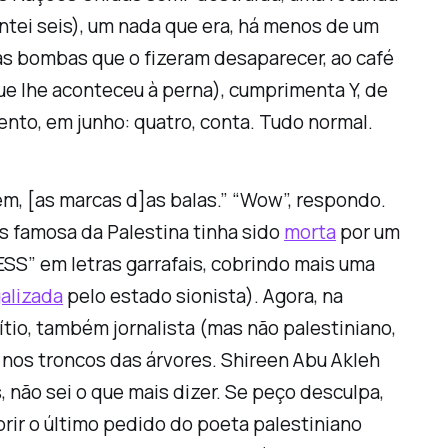
ntei seis), um nada que era, há menos de um
as bombas que o fizeram desaparecer, ao café
que lhe aconteceu à perna), cumprimenta Y, de
nto, em junho: quatro, conta. Tudo normal.
em, [as marcas d]as balas.” “Wow”, respondo.
is famosa da Palestina tinha sido
morta
por um
SS” em letras garrafais, cobrindo mais uma
galizada
pelo estado sionista). Agora, na
io, também jornalista (mas não palestiniano,
 nos troncos das árvores. Shireen Abu Akleh
s, não sei o que mais dizer. Se peço desculpa,
prir o último pedido do poeta palestiniano