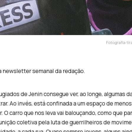
Fotografia ti
na newsletter semanal da redação.
ugiados de Jenin consegue ver, ao longe, algumas d
trar. Ao invés, está confinada a um espaço de men
ir. O carro que nos leva vai balouçando, como que pa
punição coletiva pela luta de guerrilheiros de movi
cidade, a cada rua. Quase sempre jovens, alguns ai