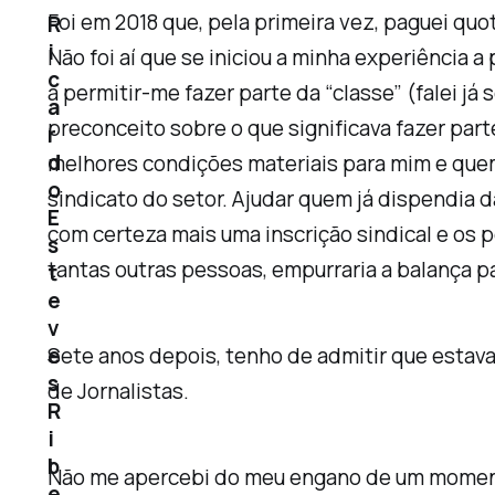
Foi em 2018 que, pela primeira vez, paguei quo
R
i
Não foi aí que se iniciou a minha experiência a
c
a permitir-me fazer parte da “classe” (falei já
a
preconceito sobre o que significava fazer part
r
d
melhores condições materiais para mim e quem
o
sindicato do setor. Ajudar quem já dispendia d
E
com certeza mais uma inscrição sindical e os p
s
tantas outras pessoas, empurraria a balança p
t
e
v
Sete anos depois, tenho de admitir que estava
e
s
de Jornalistas.
R
i
b
Não me apercebi do meu engano de um momento 
e