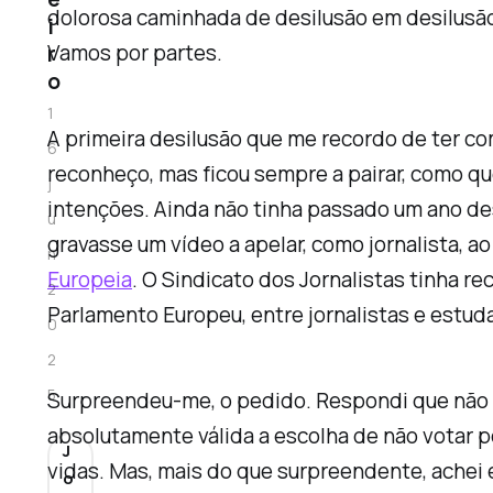
dolorosa caminhada de desilusão em desilusão
i
Vamos por partes.
r
o
1
A primeira desilusão que me recordo de ter co
6
reconheço, mas ficou sempre a pairar, como q
j
intenções. Ainda não tinha passado um ano de
u
gravasse um vídeo a apelar, como jornalista, a
n
Europeia
. O Sindicato dos Jornalistas tinha 
2
Parlamento Europeu, entre jornalistas e estu
0
2
5
Surpreendeu-me, o pedido. Respondi que não se
absolutamente válida a escolha de não votar 
J
vidas. Mas, mais do que surpreendente, achei 
o