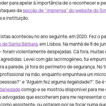
r para apelar à importância de o reconhecer e per
estaques da
secção de “imprensa” do website do Si
 a instituição.
listas aconteceu no ano seguinte, em 2020. Fez o 
go de Santa Bárbara
, em Lisboa. Na manhã de 8 de ju
— foram violentamente despejadas. Cá fora, muitas
 agredidas. Levei com gás lacrimogéneo, fui empur
a parede, já fora do perímetro de segurança. No tota
a profissional na mão, enquanto empunhava um micr
pessoas?” e “Alguém fez alguma ilegalidade?”. Se é 
dariedade
comigo e se mostrou disponível para me
as advogadas que escolheram para me representar c
como assistente, ou optaram por se focar numa queix