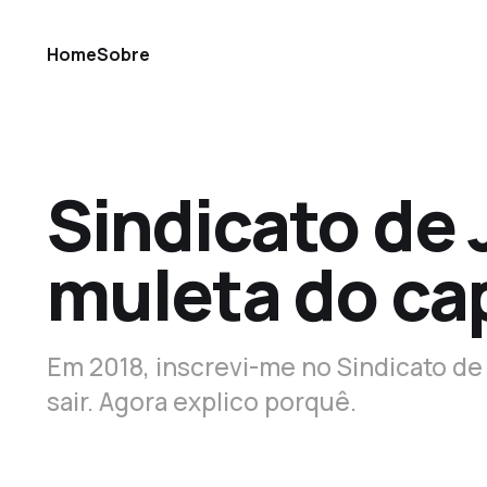
Home
Sobre
Sindicato de 
muleta do cap
Em 2018, inscrevi-me no Sindicato de 
sair. Agora explico porquê.