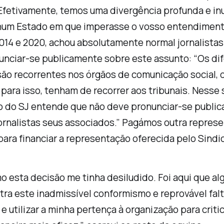
Efetivamente, temos uma divergência profunda e in
r num Estado em que imperasse o vosso entendiment
e 2014 e 2020, achou absolutamente normal jornalis
onunciar-se publicamente sobre este assunto: “Os d
ão recorrentes nos órgãos de comunicação social, 
para isso, tenham de recorrer aos tribunais. Nesse
o do SJ entende que não deve pronunciar-se public
jornalistas seus associados.” Pagámos outra repres
ra financiar a representação oferecida pelo Sindi
mo esta decisão me tinha desiludido. Foi aqui que a
ontra este inadmissível conformismo e reprovável fa
 e utilizar a minha pertença à organização para criti