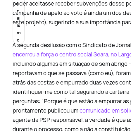
poder aceitasse receber subvenções desse pode
r
n
campanha de apelo ao voto é ainda um dos d
al
este projeto), sugerindo a sua importância para
is
m
o
A segunda desilusão com o Sindicato de Jorna
encerrou à força o centro social Seara, no Lar
incluindo algumas em situação de sem abrigo 
reportavam o que se passava (como eu), foram
atrás das costas e empurrado duas vezes contra 
identifiquei-me como tal segurando a carteir
perguntas: “Porque é que estão a empurrar as 
prontamente publicou um
comunicado em soli
agente da PSP responsável, a verdade é que 
durante o processo, como a não a constituição 