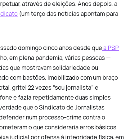
petuar, através de eleições. Anos depois, a
ndicato
(um terço das notícias apontam para
passado domingo cinco anos desde que
a PSP
nho, em plena pandemia, várias pessoas —
 das que mostravam solidariedade ou
rado com bastões, imobilizado com um braço
l, gritei 22 vezes “sou jornalista” e
ofone e fazia repetidamente duas simples
verdade que o Sindicato de Jornalistas
 defender num processo-crime contra o
ometeram o que consideraria erros básicos
a judicial por ofensa à integridade física, em